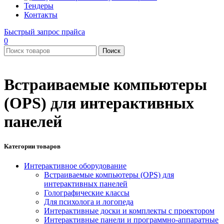
Тендеры
Контакты
Быстрый запрос прайса
0
Поиск
Встраиваемые компьютеры
(OPS) для интерактивных
панелей
Категории товаров
Интерактивное оборудование
Встраиваемые компьютеры (OPS) для
интерактивных панелей
Голографические классы
Для психолога и логопеда
Интерактивные доски и комплекты с проектором
Интерактивные панели и программно-аппаратные