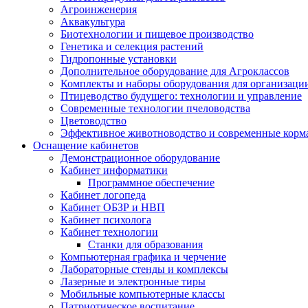
Агроинженерия
Аквакультура
Биотехнологии и пищевое производство
Генетика и селекция растений
Гидропонные установки
Дополнительное оборудование для Агроклассов
Комплекты и наборы оборудования для организаци
Птицеводство будущего: технологии и управление
Современные технологии пчеловодства
Цветоводство
Эффективное животноводство и современные корм
Оснащение кабинетов
Демонстрационное оборудование
Кабинет информатики
Программное обеспечение
Кабинет логопеда
Кабинет ОБЗР и НВП
Кабинет психолога
Кабинет технологии
Станки для образования
Компьютерная графика и черчение
Лабораторные стенды и комплексы
Лазерные и электронные тиры
Мобильные компьютерные классы
Патриотическое воспитание