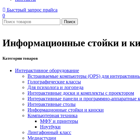
Быстрый запрос прайса
0
Поиск
Информационные стойки и к
Категории товаров
Интерактивное оборудование
Встраиваемые компьютеры (OPS) для интерактивн
Голографические классы
Для психолога и логопеда
Интерактивные доски и комплекты с проектором
Интерактивные панели и программно-аппаратные 
Интерактивные столы
Информационные стойки и киоски
Компьютерная техника
МФУ и принтеры
Ноутбуки
Лингафонный класс
Медиастудии