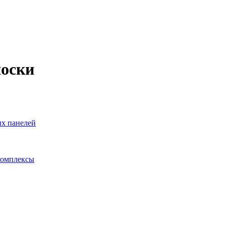
иоски
ых панелей
комплексы