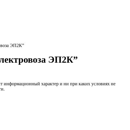
овоза ЭП2К”
электровоза ЭП2К”
сит информационный характер и ни при каких условиях не
ти.