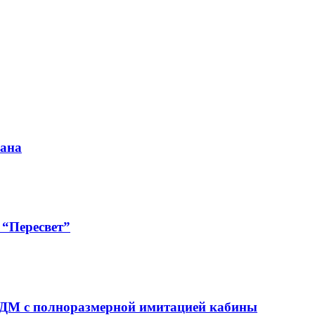
рана
“Пересвет”
ДМ с полноразмерной имитацией кабины