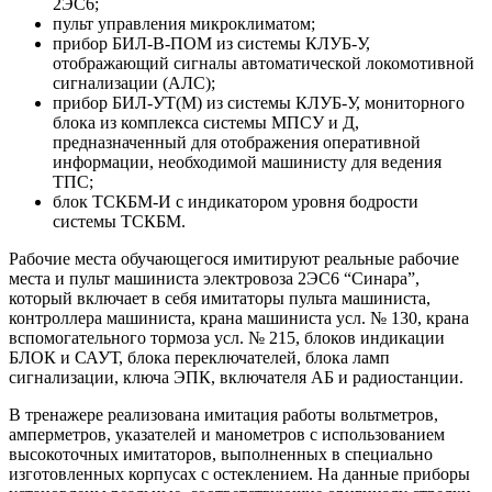
2ЭС6;
пульт управления микроклиматом;
прибор БИЛ-В-ПОМ из системы КЛУБ-У,
отображающий сигналы автоматической локомотивной
сигнализации (АЛС);
прибор БИЛ-УТ(М) из системы КЛУБ-У, мониторного
блока из комплекса системы МПСУ и Д,
предназначенный для отображения оперативной
информации, необходимой машинисту для ведения
ТПС;
блок ТСКБМ-И с индикатором уровня бодрости
системы ТСКБМ.
Рабочие места обучающегося имитируют реальные рабочие
места и пульт машиниста электровоза 2ЭС6 “Синара”,
который включает в себя имитаторы пульта машиниста,
контроллера машиниста, крана машиниста усл. № 130, крана
вспомогательного тормоза усл. № 215, блоков индикации
БЛОК и САУТ, блока переключателей, блока ламп
сигнализации, ключа ЭПК, включателя АБ и радиостанции.
В тренажере реализована имитация работы вольтметров,
амперметров, указателей и манометров с использованием
высокоточных имитаторов, выполненных в специально
изготовленных корпусах с остеклением. На данные приборы