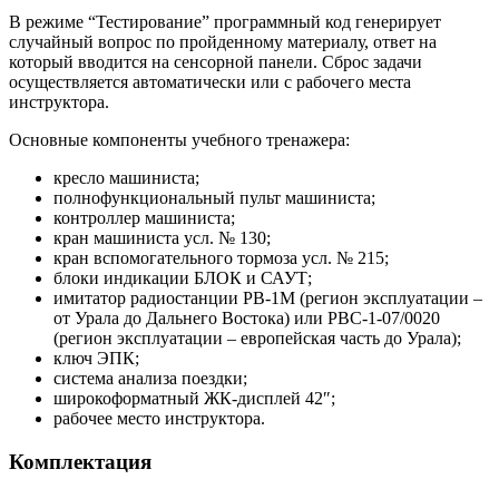
В режиме “Тестирование” программный код генерирует
случайный вопрос по пройденному материалу, ответ на
который вводится на сенсорной панели. Сброс задачи
осуществляется автоматически или с рабочего места
инструктора.
Основные компоненты учебного тренажера:
кресло машиниста;
полнофункциональный пульт машиниста;
контроллер машиниста;
кран машиниста усл. № 130;
кран вспомогательного тормоза усл. № 215;
блоки индикации БЛОК и САУТ;
имитатор радиостанции РВ-1М (регион эксплуатации –
от Урала до Дальнего Востока) или РВС-1-07/0020
(регион эксплуатации – европейская часть до Урала);
ключ ЭПК;
система анализа поездки;
широкоформатный ЖК-дисплей 42″;
рабочее место инструктора.
Комплектация