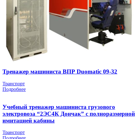
Тренажер машиниста ВПР Duomatic 09-32
Транспорт
Подробнее
Учебный тренажер машиниста грузового
электровоза “2ЭС4К Дончак” с полноразмерной
имитацией кабины
Транспорт
Подробнее