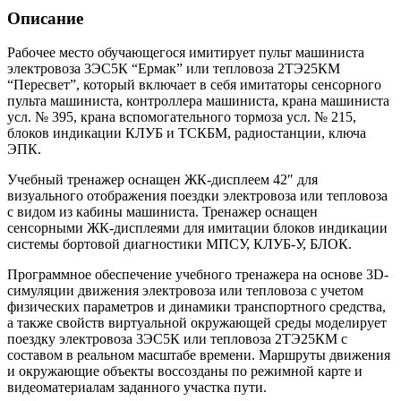
Описание
Рабочее место обучающегося имитирует пульт машиниста
электровоза 3ЭС5К “Ермак” или тепловоза 2ТЭ25КМ
“Пересвет”, который включает в себя имитаторы сенсорного
пульта машиниста, контроллера машиниста, крана машиниста
усл. № 395, крана вспомогательного тормоза усл. № 215,
блоков индикации КЛУБ и ТСКБМ, радиостанции, ключа
ЭПК.
Учебный тренажер оснащен ЖК-дисплеем 42″ для
визуального отображения поездки электровоза или тепловоза
с видом из кабины машиниста. Тренажер оснащен
сенсорными ЖК-дисплеями для имитации блоков индикации
системы бортовой диагностики МПСУ, КЛУБ-У, БЛОК.
Программное обеспечение учебного тренажера на основе 3D-
симуляции движения электровоза или тепловоза с учетом
физических параметров и динамики транспортного средства,
а также свойств виртуальной окружающей среды моделирует
поездку электровоза 3ЭС5К или тепловоза 2ТЭ25КМ с
составом в реальном масштабе времени. Маршруты движения
и окружающие объекты воссозданы по режимной карте и
видеоматериалам заданного участка пути.