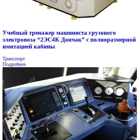
Учебный тренажер машиниста грузового
электровоза “2ЭС4К Дончак” с полноразмерной
имитацией кабины
Транспорт
Подробнее