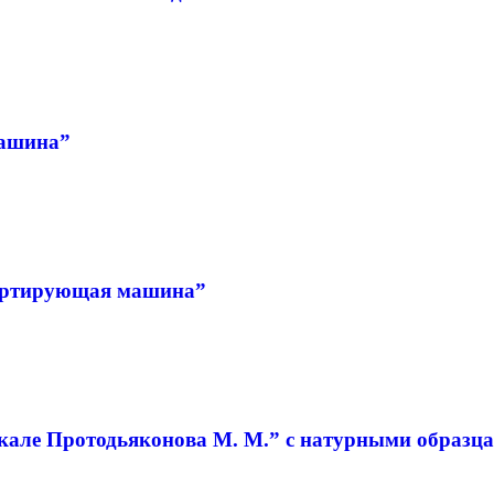
машина”
портирующая машина”
кале Протодьяконова М. М.” с натурными образц