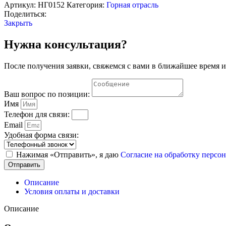
вращательного
Артикул:
НГ0152
Категория:
Горная отрасль
действия"
Поделиться:
(колонковое
Закрыть
сверло
ЭБГП1)
Нужна консультация?
После получения заявки, свяжемся с вами в ближайшее время и
Ваш вопрос по позиции:
Имя
Телефон для связи:
Email
Удобная форма связи:
Нажимая «Отправить», я даю
Согласие на обработку перс
Отправить
Описание
Условия оплаты и доставки
Описание