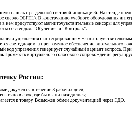
ую панель с раздельной световой индикацией. На стенде пред
вое сверло ЭБГП1). В конструкцию учебного оборудования инте
 в нем присутствуют магниточувствительные сенсоры для упра
ты со стендом: “Обучение” и “Контроль”.
панели управления с интегрированным магниточувствительным 
тся светодиодом, а программное обеспечение виртуального голо
й код управления генерирует случайный вариант вопроса. При 
я. Громкость виртуального голосового сопровождения регулиру
точку России:
мые документы в течение 3 рабочих дней;
ен точно в срок, где бы вы ни находились;
илагается к товару. Возможен обмен документацией через ЭДО.