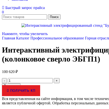
Быстрый запрос прайса
0
Поиск
Нажмите, чтобы увеличить
Главная
Каталог
Профессиональное образование
Горная отрас
Интерактивный электрифицир
(колонковое сверло ЭБГП1)
100 620
₽
Количество
товара
В корзину
Интерактивный
ПОЛУЧИТЬ КП
электрифицированный
стенд
Вся представленная на сайте информация, в том числе техниче
"Буровая
является публичной офертой. Обработка персональных данных
машина