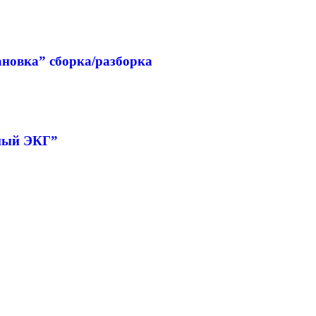
ановка” сборка/разборка
рный ЭКГ”