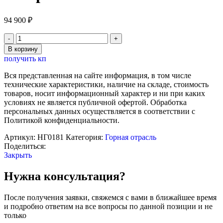
94 900
₽
Количество
товара
В корзину
Стенд
получить кп
электрифицированный
"Технологический
Вся представленная на сайте информация, в том числе
процесс
технические характеристики, наличие на складе, стоимость
в
товаров, носит информационный характер и ни при каких
околоствольном
условиях не является публичной офертой. Обработка
дворе
персональных данных осуществляется в соответствии с
и
Политикой конфиденциальности.
на
поверхности
Артикул:
НГ0181
Категория:
Горная отрасль
шахты"
Поделиться:
Закрыть
Нужна консультация?
После получения заявки, свяжемся с вами в ближайшее время
и подробно ответим на все вопросы по данной позиции и не
только