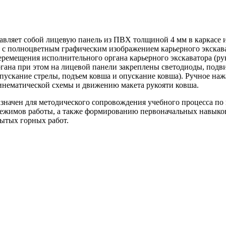
вляет собой лицевую панель из ПВХ толщиной 4 мм в каркасе 
а с полноцветным графическим изображением карьерного экска
ремещения исполнительного органа карьерного экскаватора (ру
гана при этом на лицевой панели закреплены светодиоды, подви
 опускание стрелы, подъем ковша и опускание ковша). Ручное н
инематической схемы и движению макета рукояти ковша.
начен для методического сопровождения учебного процесса по 
режимов работы, а также формированию первоначальных навыко
ытых горных работ.