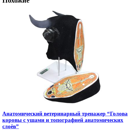
Похожие
Анатомический ветеринарный тренажер “Голова
коровы с ушами и топографией анатомических
слоёв”