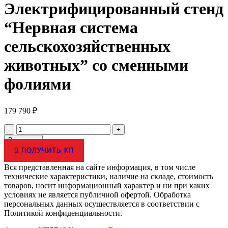
Электрифицированный стенд
“Нервная система
сельскохозяйственных
животных” со сменными
фолиями
179 790
₽
Количество
товара
В корзину
Электрифицированный
ПОЛУЧИТЬ КП
стенд
"Нервная
Вся представленная на сайте информация, в том числе
система
технические характеристики, наличие на складе, стоимость
сельскохозяйственных
товаров, носит информационный характер и ни при каких
животных"
условиях не является публичной офертой. Обработка
со
персональных данных осуществляется в соответствии с
сменными
Политикой конфиденциальности.
фолиями