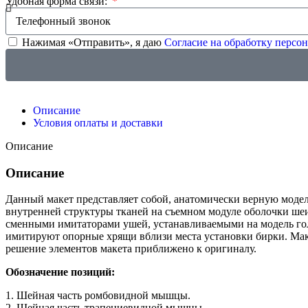
Удобная форма связи:
Нажимая «Отправить», я даю
Согласие на обработку перс
Описание
Условия оплаты и доставки
Описание
Описание
Данный макет представляет собой, анатомически верную моде
внутренней структуры тканей на съемном модуле оболочки ше
сменными имитаторами ушей, устанавливаемыми на модель го
имитируют опорные хрящи вблизи места установки бирки. Мак
решение элементов макета приближено к оригиналу.
Обозначение позиций:
1. Шейная часть ромбовидной мышцы.
2. Шейная часть трапециевидной мышцы.