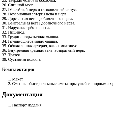
25. Твёрдая мозговая оболочка.
26. Спинной мозг.
27. IV шейный нерв и позвоночный синус.
28. Позвоночная артерия вена и нерв.
29. Дорсальная ветвь добавочного нерва.
30. Вентральная ветвь добавочного нерва.
31. Наружная ярёмная вена.
32. Пищевод.
33. Грудиноподъязычная мышца.
34. Грудинощитовидная мышца.
35. Общая сонная артерия, вагосимпатикус.
36. Внутренняя ярёмная вена, возвратный нерв.
37. Трахея.
38. Суставная полость.
Комплектация
Макет
Сменные быстросъемные имитаторы ушей с опорными хр
Документация
Паспорт изделия