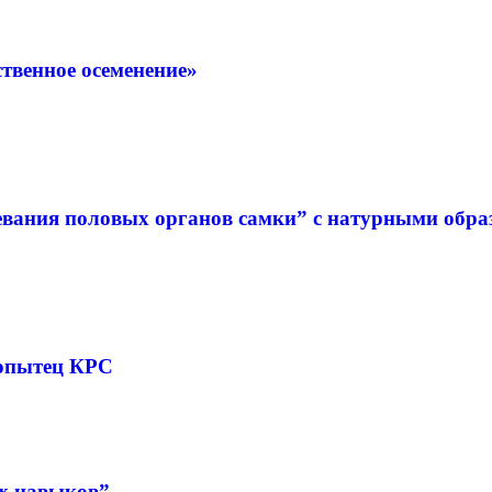
твенное осеменение»
евания половых органов самки” с натурными обр
копытец КРС
х навыков”