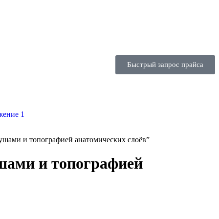
Быстрый запрос прайса
ушами и топографией анатомических слоёв”
шами и топографией