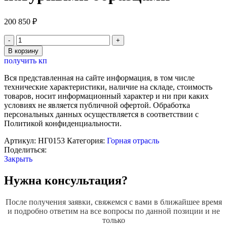
200 850
₽
Количество
товара
В корзину
Стенд-
получить кп
планшет
"Машина
Вся представленная на сайте информация, в том числе
ударного
технические характеристики, наличие на складе, стоимость
бурения
товаров, носит информационный характер и ни при каких
-
условиях не является публичной офертой. Обработка
перфоратор
персональных данных осуществляется в соответствии с
переносной"
Политикой конфиденциальности.
с
натурными
Артикул:
НГ0153
Категория:
Горная отрасль
образцами
Поделиться:
Закрыть
Нужна консультация?
После получения заявки, свяжемся с вами в ближайшее время
и подробно ответим на все вопросы по данной позиции и не
только