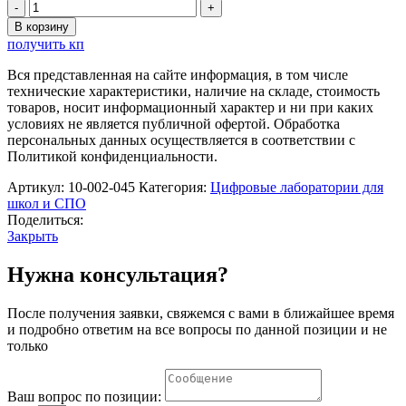
Количество
товара
В корзину
Цифровая
получить кп
лаборатория
Архимед
Вся представленная на сайте информация, в том числе
3.0.
технические характеристики, наличие на складе, стоимость
Лабораторные
товаров, носит информационный характер и ни при каких
работы
условиях не является публичной офертой. Обработка
по
персональных данных осуществляется в соответствии с
биологии
Политикой конфиденциальности.
Артикул:
10-002-045
Категория:
Цифровые лаборатории для
школ и СПО
Поделиться:
Закрыть
Нужна консультация?
После получения заявки, свяжемся с вами в ближайшее время
и подробно ответим на все вопросы по данной позиции и не
только
Ваш вопрос по позиции: