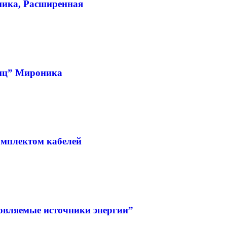
ника, Расширенная
тиц” Мироника
омплектом кабелей
вляемые источники энергии”