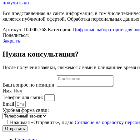
Робототехнический
получить кп
комплекс
НАУРОБО
Вся представленная на сайте информация, в том числе техниче
"Биологическая
является публичной офертой. Обработка персональных данных
ферма"
Артикул:
10-000-768
Категория:
Цифровые лаборатории для ш
Поделиться:
Закрыть
Нужна консультация?
После получения заявки, свяжемся с вами в ближайшее время и
Ваш вопрос по позиции:
Имя
Телефон для связи:
Email
Удобная форма связи:
Нажимая «Отправить», я даю
Согласие на обработку перс
Отправить
Описание