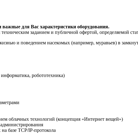
и важные для Вас характеристики оборудования.
я техническим заданием и публичной офертой, определяемой ста
жизнью и поведением насекомых (например, муравьев) в замкнут
, информатика, робототехника)
раметрами
нием облачных технологий (концепция «Интернет вещей»)
х администрирования
 на базе TCP/IP-протокола