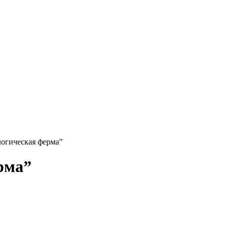
огическая ферма”
рма”