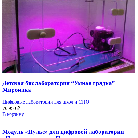
Детская биолаборатория “Умная грядка”
Мироника
Цифровые лаборатории для школ и СПО
76 950
₽
В корзину
Модуль «Пульс» для цифровой лаборатории