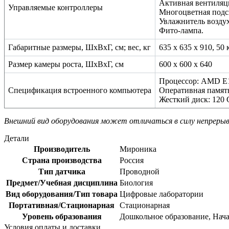
Активная вентиляци
Управляемые контроллеры
Многоцветная подс
Увлажнитель воздух
Фито-лампа.
Габаритные размеры, ШхВхГ, см; вес, кг
635 х 635 х 910, 50 
Размер камеры роста, ШхВхГ, см
600 х 600 х 640
Процессор: AMD E1
Спецификация встроенного компьютера
Оперативная памят
Жесткий диск: 120
Внешний вид оборудования может отличаться в силу непрерыв
Детали
Производитель
Мироника
Страна производства
Россия
Тип датчика
Проводной
Предмет/Учебная дисциплина
Биология
Вид оборудования/Тип товара
Цифровые лаборатории
Портативная/Стационарная
Стационарная
Уровень образования
Дошкольное образование, Нача
Условия оплаты и доставки