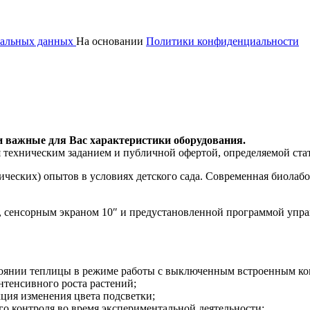
ональных данных
На основании
Политики конфиденциальности
и важные для Вас характеристики оборудования.
я техническим заданием и публичной офертой, определяемой ста
ических) опытов в условиях детского сада. Современная биолаб
 сенсорным экраном 10″ и предустановленной программой управ
тоянии теплицы в режиме работы с выключенным встроенным к
тенсивного роста растений;
ция изменения цвета подсветки;
го контроля во время экспериментальной деятельности;