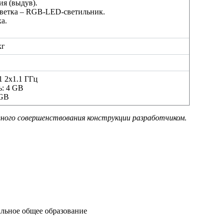
я (выдув).
ветка – RGB-LED-светильник.
а.
кг
 2х1.1 ГГц
ь: 4 GB
 GB
ного совершенствования конструкции разработчиком.
льное общее образование