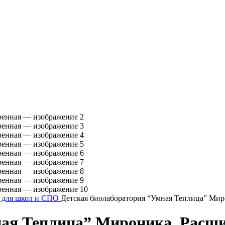
 для школ и СПО
Детская биолаборатория “Умная Теплица” Мир
ная Теплица” Мироника, Расш