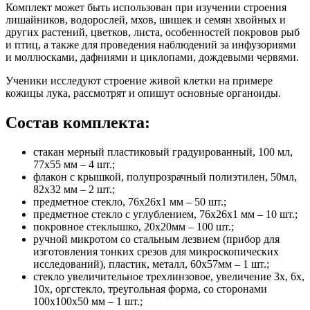
Комплект может быть использован при изучении строения
лишайников, водорослей, мхов, шишек и семян хвойных и
других растений, цветков, листа, особенностей покровов рыб
и птиц, а также для проведения наблюдений за инфузориями
и моллюсками, дафниями и циклопами, дождевыми червями.
Ученики исследуют строение живой клетки на примере
кожицы лука, рассмотрят и опишут основные органоиды.
Состав комплекта:
стакан мерный пластиковый градуированный, 100 мл,
77х55 мм – 4 шт.;
флакон с крышкой, полупрозрачный полиэтилен, 50мл,
82х32 мм – 2 шт.;
предметное стекло, 76х26х1 мм – 50 шт.;
предметное стекло с углублением, 76х26х1 мм – 10 шт.;
покровное стеклышко, 20х20мм – 100 шт.;
ручной микротом со стальным лезвием (прибор для
изготовления тонких срезов для микроскопических
исследований), пластик, металл, 60х57мм – 1 шт.;
стекло увеличительное трехлинзовое, увеличение 3х, 6х,
10х, оргстекло, треугольная форма, со сторонами
100х100х50 мм – 1 шт.;