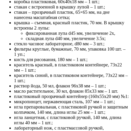
коробка пластиковая, 60х40х18 мм – 1 шт.;
стакан с встроенной в крышку лупой – 1 шт.;
стакан – прозрачный пластик, 65×65 мм, на дне
нанесена масштабная сетка;
крышка – съемная, красный пластик, 70 мм. В крышку
встроены 2 лупы:
фиксированная лупа d45 мм, увеличение 2x,
складная лупа d40 мм, увеличение 3.5x;
стекло часовое лабораторное, d80 мм – 3 шт.;
фильтры круглые, бумажные, 70 мм, упаковка 100 шт. –
1 уп.;
кисть для рисования, 180 мм – 1 шт.;
краситель красный, в пластиковом контейнере, 73х22
мм – 1 шт.;
краситель синий, в пластиковом контейнере, 73х22 мм –
1 шт.;
раствор йода, 50 мл, флакон 96х38 мм – 1 шт.;
масло растительное, 30 мл, флакон 85х33 мм – 1 шт.
пластиковый прозрачный контейнер (160х55х20 мм) №1:
микропинцет, нержавеющая сталь, 107 мм – 1 шт.;
игла препаровальная, с пластиковой ручкой и защитным
колпачком, 140 мм, длина иглы 25 мм – 1 шт.;
игла ланцетная, с пластиковой ручкой, 140 мм, длина
иглы 40 мм – 1 шт.;
лабораторный нож, с пластмассовой ручкой,