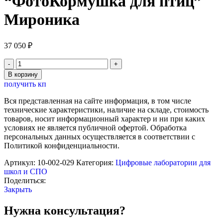
“ФотоКормушка для птиц”
Мироника
37 050
₽
Количество
товара
В корзину
Детская
получить кп
биолаборатория
"ФотоКормушка
Вся представленная на сайте информация, в том числе
для
технические характеристики, наличие на складе, стоимость
птиц"
товаров, носит информационный характер и ни при каких
Мироника
условиях не является публичной офертой. Обработка
персональных данных осуществляется в соответствии с
Политикой конфиденциальности.
Артикул:
10-002-029
Категория:
Цифровые лаборатории для
школ и СПО
Поделиться:
Закрыть
Нужна консультация?