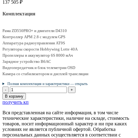
137 505
₽
Комплектация
Рама ZD550PRO+ и двигатели D4310
Контроллер APM 2.8 с модулем GPS
Аппаратура радиоуправления AT9S
Регуляторы скорости Hobbywing Lotte 40А
Пропеллеры и аккумулятор 6S 8000 мАч
Зарядное устройство B6AC
Видеопередатчик и блок телеметрии OSD
Камера со стабилизатором и дисплей трансляции
Полная комплектация и характеристики — открыть
Количество
товара
В корзину
Набор
получить кп
для
сборки
Вся представленная на сайте информация, в том числе
квадрокоптера
технические характеристики, наличие на складе, стоимость
ZD550PRO+
товаров, носит информационный характер и ни при каких
с
условиях не является публичной офертой. Обработка
камерой
персональных данных осуществляется в соответствии с