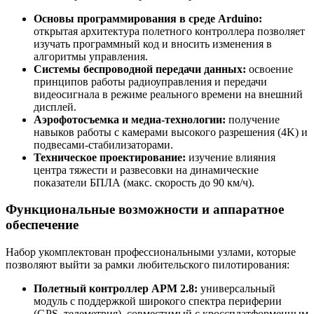
Основы программирования в среде Arduino:
открытая архитектура полетного контроллера позволяет
изучать программный код и вносить изменения в
алгоритмы управления.
Системы беспроводной передачи данных:
освоение
принципов работы радиоуправления и передачи
видеосигнала в режиме реального времени на внешний
дисплей.
Аэрофотосъемка и медиа-технологии:
получение
навыков работы с камерами высокого разрешения (4K) и
подвесами-стабилизаторами.
Техническое проектирование:
изучение влияния
центра тяжести и развесовки на динамические
показатели БПЛА (макс. скорость до 90 км/ч).
Функциональные возможности и аппаратное
обеспечение
Набор укомплектован профессиональными узлами, которые
позволяют выйти за рамки любительского пилотирования:
Полетный контроллер APM 2.8:
универсальный
модуль с поддержкой широкого спектра периферии
(GPS, телеметрия), совместимый с кроссплатформенным