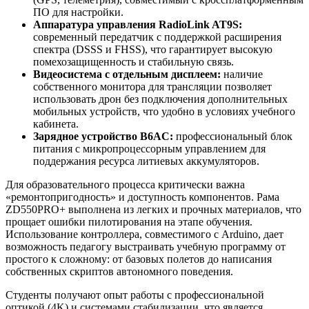
ПО для настройки.
Аппаратура управления RadioLink AT9S:
современный передатчик с поддержкой расширения
спектра (DSSS и FHSS), что гарантирует высокую
помехозащищенность и стабильную связь.
Видеосистема с отдельным дисплеем:
наличие
собственного монитора для трансляции позволяет
использовать дрон без подключения дополнительных
мобильных устройств, что удобно в условиях учебного
кабинета.
Зарядное устройство B6AC:
профессиональный блок
питания с микропроцессорным управлением для
поддержания ресурса литиевых аккумуляторов.
Для образовательного процесса критически важна
«ремонтопригодность» и доступность компонентов. Рама
ZD550PRO+ выполнена из легких и прочных материалов, что
прощает ошибки пилотирования на этапе обучения.
Использование контроллера, совместимого с Arduino, дает
возможность педагогу выстраивать учебную программу от
простого к сложному: от базовых полетов до написания
собственных скриптов автономного поведения.
Студенты получают опыт работы с профессиональной
оптикой (4K) и системами стабилизации, что является