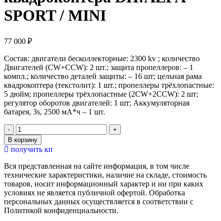
SPORT / MINI
77 000
₽
Состав: двигатели бесколлекторные: 2300 kv ; количество
Двигателей (СW+CCW): 2 шт.; защита пропеллеров: – 1
компл.; количество деталей защиты: – 16 шт; цельная рама
квадрокоптера (текстолит): 1 шт.; пропеллеры трёхлопастные:
5 дюйм; пропеллеры трёхлопастные (2CW+2CCW): 2 шт;
регулятор оборотов двигателей: 1 шт; Аккумуляторная
батарея, 3s, 2500 мА*ч – 1 шт.
Количество
товара
В корзину
Ремкомплект,
получить кп
совместимый
с
Вся представленная на сайте информация, в том числе
конструктором
технические характеристики, наличие на складе, стоимость
программируемого
товаров, носит информационный характер и ни при каких
квадрокоптера
условиях не является публичной офертой. Обработка
DH:ALFA
персональных данных осуществляется в соответствии с
SPORT
Политикой конфиденциальности.
/