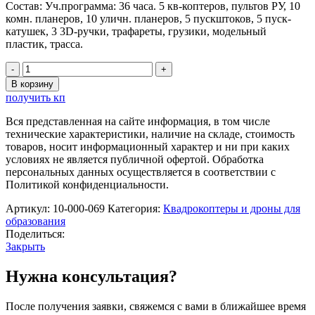
Состав: Уч.программа: 36 часа. 5 кв-коптеров, пультов РУ, 10
комн. планеров, 10 уличн. планеров, 5 пускштоков, 5 пуск-
катушек, 3 3D-ручки, трафареты, грузики, модельный
пластик, трасса.
Количество
товара
В корзину
Набор
получить кп
"СУПЕР"
набор
Вся представленная на сайте информация, в том числе
для
технические характеристики, наличие на складе, стоимость
группового
товаров, носит информационный характер и ни при каких
обучения
условиях не является публичной офертой. Обработка
5(10)
персональных данных осуществляется в соответствии с
человек.
Политикой конфиденциальности.
Артикул:
10-000-069
Категория:
Квадрокоптеры и дроны для
образования
Поделиться:
Закрыть
Нужна консультация?
После получения заявки, свяжемся с вами в ближайшее время