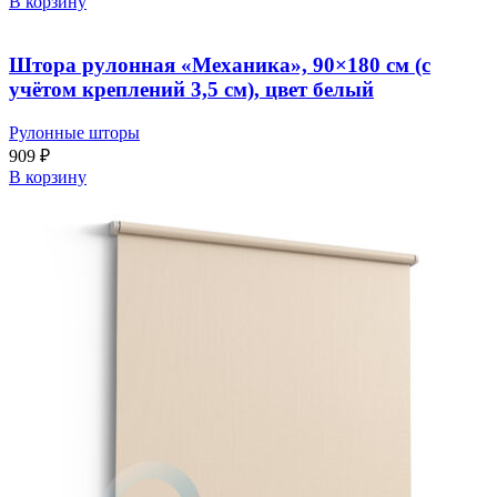
В корзину
Штора рулонная «Механика», 90×180 см (с
учётом креплений 3,5 см), цвет белый
Рулонные шторы
909
₽
В корзину