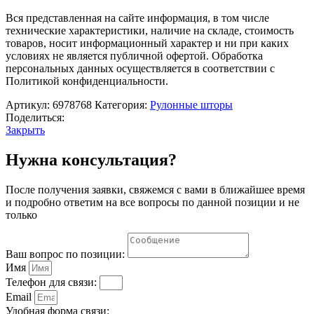
рулонная
«Нюд»,
Вся представленная на сайте информация, в том числе
90×250
технические характеристики, наличие на складе, стоимость
см,
товаров, носит информационный характер и ни при каких
цвет
условиях не является публичной офертой. Обработка
шоколадный
персональных данных осуществляется в соответствии с
Политикой конфиденциальности.
Артикул:
6978768
Категория:
Рулонные шторы
Поделиться:
Закрыть
Нужна консультация?
После получения заявки, свяжемся с вами в ближайшее время
и подробно ответим на все вопросы по данной позиции и не
только
Ваш вопрос по позиции:
Имя
Телефон для связи:
Email
Удобная форма связи: