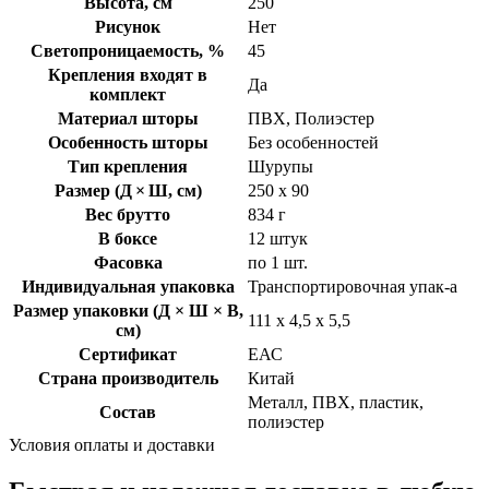
Высота, см
250
Рисунок
Нет
Светопроницаемость, %
45
Крепления входят в
Да
комплект
Материал шторы
ПВХ, Полиэстер
Особенность шторы
Без особенностей
Тип крепления
Шурупы
Размер (Д × Ш, см)
250 х 90
Вес брутто
834 г
В боксе
12 штук
Фасовка
по 1 шт.
Индивидуальная упаковка
Транспортировочная упак-а
Размер упаковки (Д × Ш × В,
111 х 4,5 х 5,5
см)
Сертификат
ЕАС
Страна производитель
Китай
Металл, ПВХ, пластик,
Состав
полиэстер
Условия оплаты и доставки