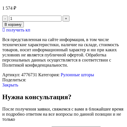
1 574
₽
Количество
товара
В корзину
Штора
получить кп
рулонная
«Механика.
Вся представленная на сайте информация, в том числе
Блэкаут»,
технические характеристики, наличие на складе, стоимость
90×180
товаров, носит информационный характер и ни при каких
см
условиях не является публичной офертой. Обработка
(с
персональных данных осуществляется в соответствии с
учётом
Политикой конфиденциальности.
креплений
3,5
Артикул:
4776731
Категория:
Рулонные шторы
см),
Поделиться:
цвет
Закрыть
серый
Нужна консультация?
После получения заявки, свяжемся с вами в ближайшее время
и подробно ответим на все вопросы по данной позиции и не
только