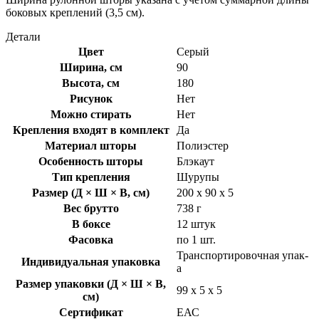
боковых креплений (3,5 см).
Детали
Цвет
Серый
Ширина, см
90
Высота, см
180
Рисунок
Нет
Можно стирать
Нет
Крепления входят в комплект
Да
Материал шторы
Полиэстер
Особенность шторы
Блэкаут
Тип крепления
Шурупы
Размер (Д × Ш × В, см)
200 х 90 х 5
Вес брутто
738 г
В боксе
12 штук
Фасовка
по 1 шт.
Транспортировочная упак-
Индивидуальная упаковка
а
Размер упаковки (Д × Ш × В,
99 х 5 х 5
см)
Сертификат
ЕАС