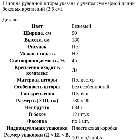
Ширина рулонной шторы указана с учётом суммарной длины
боковых креплений (3,5 см).
Детали
Цвет
Бежевый
Ширина, см
90
Высота, см
180
Рисунок
Нет
Можно стирать
Нет
Светопроницаемость, %
45
Крепления входят в
Да
комплект
Материал шторы
Полиэстер
Особенность шторы
Без особенностей
Тип крепления
Шурупы
Размер (Д × Ш, см)
180 х 90
Вес брутто
684 г
В боксе
12 штук
Фасовка
по 1 шт.
Индивидуальная упаковка
Пластиковая коробка
Размер упаковки (Д × Ш × В,
101 х 5,5 х 4,5