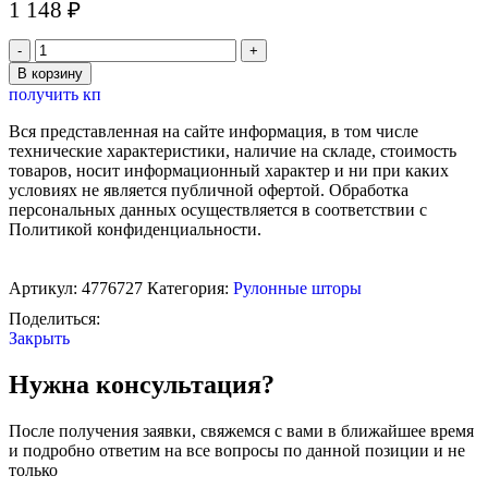
1 148
₽
Количество
товара
В корзину
Штора
получить кп
рулонная
«Механика»,
Вся представленная на сайте информация, в том числе
90×180
технические характеристики, наличие на складе, стоимость
см
товаров, носит информационный характер и ни при каких
(с
условиях не является публичной офертой. Обработка
учётом
персональных данных осуществляется в соответствии с
креплений
Политикой конфиденциальности.
3,5
см),
цвет
Артикул:
4776727
Категория:
Рулонные шторы
бежевый
Поделиться:
Закрыть
Нужна консультация?
После получения заявки, свяжемся с вами в ближайшее время
и подробно ответим на все вопросы по данной позиции и не
только