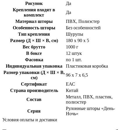
Рисунок
Да
Крепления входят в
Да
комплект
Материал шторы
ПВХ, Полиэстер
Особенность шторы
Без особенностей
Тип крепления
Шурупы
Размер (Д × Ш × В, см)
180 х 90 х 5
Вес брутто
1000 г
В боксе
12 штук
Фасовка
по 1 шт.
Индивидуальная упаковка
Пластиковая коробка
Размер упаковки (Д × Ш × В,
96 х 7 х 6,5
см)
Сертификат
ЕАС
Страна производитель
Китай
Металл, ПВХ, пластик,
Состав
полиэстер
Рулонные шторы «День-
Серия
Ночь»
Условия оплаты и доставки