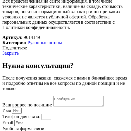
Вся представленная на сайте информация, в том числе
ночь»
технические характеристики, наличие на складе, стоимость
под
товаров, носит информационный характер и ни при каких
лен,
условиях не является публичной офертой. Обработка
90×180
персональных данных осуществляется в соответствии с
см
Политикой конфиденциальности.
(с
учётом
Артикул:
9614149
креплений
Категория:
Рулонные шторы
3,5
Поделиться:
см),
Закрыть
цвет
бежевый
Нужна консультация?
После получения заявки, свяжемся с вами в ближайшее время
и подробно ответим на все вопросы по данной позиции и не
только
Ваш вопрос по позиции:
Имя
Телефон для связи:
Email
Удобная форма связи: