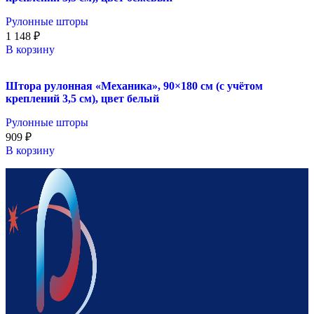
Рулонные шторы
1 148
₽
В корзину
Штора рулонная «Механика», 90×180 см (с учётом
креплений 3,5 см), цвет белый
Рулонные шторы
909
₽
В корзину