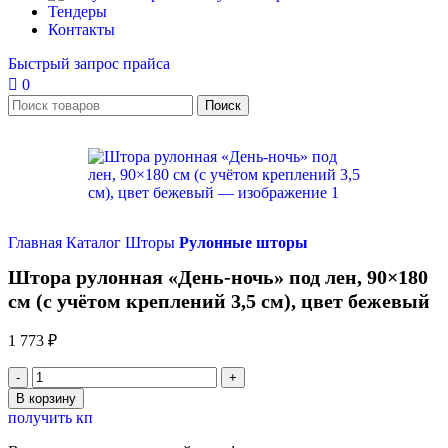
Тендеры
Контакты
Быстрый запрос прайса
0
Поиск
Главная
Каталог
Шторы
Рулонные шторы
Штора рулонная «День-ночь» под лен, 90×180
см (с учётом креплений 3,5 см), цвет бежевый
1 773
₽
Количество
товара
В корзину
Штора
получить кп
рулонная
«День-