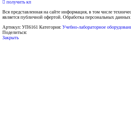
получить кп
для
изучения
Вся представленная на сайте информация, в том числе техниче
операционных
является публичной офертой. Обработка персональных данных
систем
реального
Артикул:
УП6161
Категория:
Учебно-лабораторное оборудован
времени
Поделиться:
и
Закрыть
систем
управления
Нужна консультация?
автономных
мобильных
После получения заявки, свяжемся с вами в ближайшее время и
роботов
Optima-
drive-
Ваш вопрос по позиции:
2.
Приказ
Имя
804
Телефон для связи:
Минпросвещения
Email
РФ
Удобная форма связи:
Нажимая «Отправить», я даю
Согласие на обработку перс
Отправить
Описание