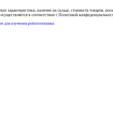
ские характеристики, наличие на складе, стоимость товаров, но
 осуществляется в соответствии с Политикой конфиденциальнос
ие для изучения робототехники
 подробно ответим на все вопросы по данной позиции и не толь
ональных данных
На основании
Политики конфиденциальности