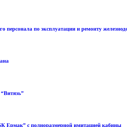
го персонала по эксплуатации и ремонту железно
рана
 “Витязь”
5К Ермак” с полноразмерной имитацией кабины