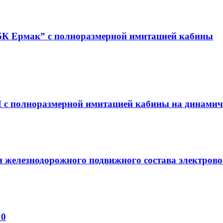
5К Ермак” с полноразмерной имитацией кабины
 с полноразмерной имитацией кабины на динамич
 железнодорожного подвижного состава электров
10