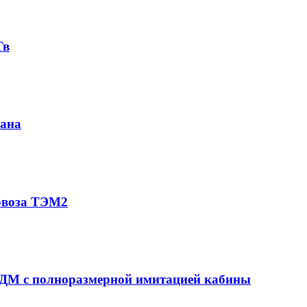
Тв
рана
овоза ТЭМ2
ДМ с полноразмерной имитацией кабины