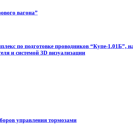
ового вагона”
екс по подготовке проводников “Купе-1.01Б”, н
еля и системой 3D визуализации
боров управления тормозами