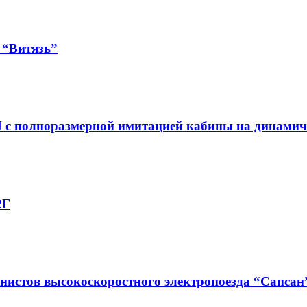
 “Витязь”
 с полноразмерной имитацией кабины на динамич
2Г
нистов высокоскоростного электропоезда “Сапсан