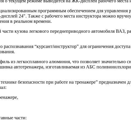
я о текущем режиме выводится на ЖК-дисплей рабочего места 
пециализированным программным обеспечением для управления 
исплей 24″. Также с рабочего места инструктора можно вручну
ния в реальном времени.
й части кузова легкового переднеприводного автомобиля ВАЗ, р
 распознавания “курсант/инструктор” для ограничения доступа 
ования.
филь из легкосплавного алюминия, что позволяет значительно с
Обшивка автотренажера, изготавливаемая из АБС поливинилхлор
технике безопасности при работе на тренажере” предназначен д
ал:
ренажере,
тавные части: