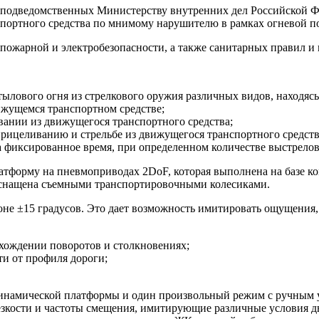
 подведомственных Министерству внутренних дел Российской Ф
портного средства по мнимому нарушителю в рамках огневой п
 пожарной и электробезопасности, а также санитарных правил и
тылового огня из стрелкового оружия различных видов, находяс
ижущемся транспортном средстве;
ании из движущегося транспортного средства;
рицеливанию и стрельбе из движущегося транспортного средств
за фиксированное время, при определенном количестве выстрело
атформу на пневмоприводах 2DoF, которая выполнена на базе 
 оснащена съемными транспортировочными колесиками.
оне ±15 градусов. Это дает возможность имитировать ощущения,
охождении поворотов и столкновениях;
ти от профиля дороги;
инамической платформы и один произвольный режим с ручным 
резкости и частоты смещения, имитирующие различные условия 