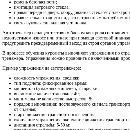
ремень безопасности;
имитация ветрового стекла;
правая передняя дверь, оборудованная стеклом с электро
правое зеркало заднего вида со встроенным патрубком п
светозвуковая сигнальная установка.
Автотренажер оснащен тестовым блоком контроля состояния эле
недопустимом износе или отказе при помощи световой индика
предупредить преждевременный выход из строя органов управ
В процессе обучения курсанты выполняют упражнения по стре
тренажера. Упражнения можно проводить с включенными пробл
Пример упражнения на автотренажере:
сложность упражнения: средняя;
тип подсчета: фиксированное время;
мишени: 6 бумажных мишеней, 2 тарелки;
возможное количество очков: 40;
минимальное количество выстрелов: 8;
порядок выполнения: после звукового сигнала транспорт
от сиденья;
старт: движение транспортного средства;
окончание упражнения: окончание движения транспортно
дистанция стрельбы: 5-50 м;