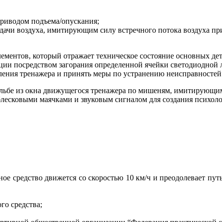
приводом подъема/опускания;
одачи воздуха, имитирующим силу встречного потока воздуха пр
ментов, который отражает техническое состояние основных дета
ции посредством загорания определенной ячейки светодиодной 
ления тренажера и принять меры по устранению неисправностей
льбе из окна движущегося тренажера по мишеням, имитирующим
есковыми маячками и звуковым сигналом для создания психолог
ное средство движется со скоростью 10 км/ч и преодолевает пу
го средства;