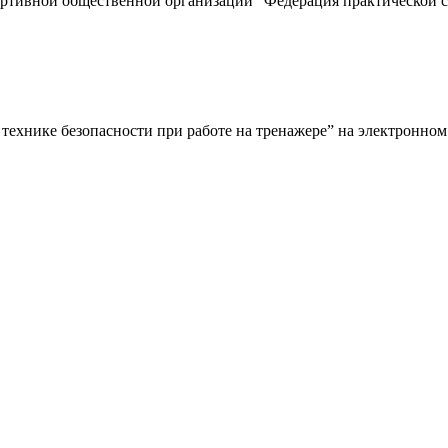
ртивной общественной организации “Федерация практической
 технике безопасности при работе на тренажере” на электронно