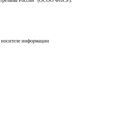
 стрельбы России” (ОСОО ФПСР).
м носителе информации