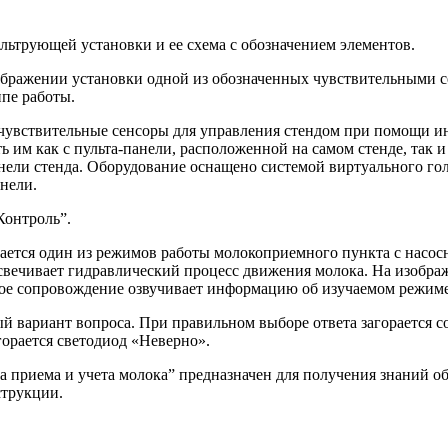
ьтрующей установки и ее схема с обозначением элементов.
ображении установки одной из обозначенных чувствительными с
ипе работы.
чувствительные сенсоры для управления стендом при помощи ин
ь им как с пульта-панели, расположенной на самом стенде, так 
ели стенда. Оборудование оснащено системой виртуального гол
нели.
Контроль”.
ется один из режимов работы молокоприемного пункта с насос
вечивает гидравлический процесс движения молока. На изобра
вое сопровождение озвучивает информацию об изучаемом режиме
й вариант вопроса. При правильном выборе ответа загорается 
горается светодиод «Неверно».
приема и учета молока” предназначен для получения знаний об
струкции.