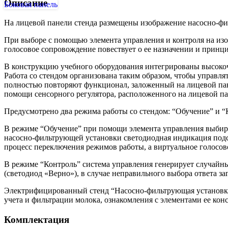
Описание
Боковая панель
На лицевой панели стенда размещены изображение насосно-фил
При выборе с помощью элемента управления и контроля на из
голосовое сопровождение повествует о ее назначении и принц
В конструкцию учебного оборудования интегрированы высоко
Работа со стендом организована таким образом, чтобы управлят
полностью повторяют функционал, заложенный на лицевой пан
помощи сенсорного регулятора, расположенного на лицевой па
Предусмотрено два режима работы со стендом: “Обучение” и “
В режиме “Обучение” при помощи элемента управления выбира
насосно-фильтрующей установки светодиодная индикация подс
процесс переключения режимов работы, а виртуальное голосо
В режиме “Контроль” система управления генерирует случайны
(светодиод «Верно»), в случае неправильного выбора ответа за
Электрифицированный стенд “Насосно-фильтрующая установка 
учета и фильтрации молока, ознакомления с элементами ее кон
Комплектация