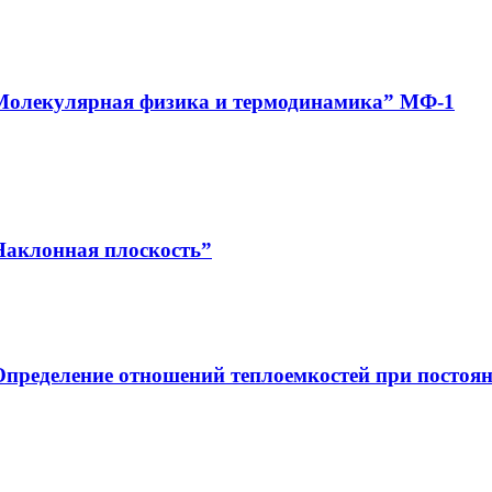
“Молекулярная физика и термодинамика” МФ-1
Наклонная плоскость”
пределение отношений теплоемкостей при постоян