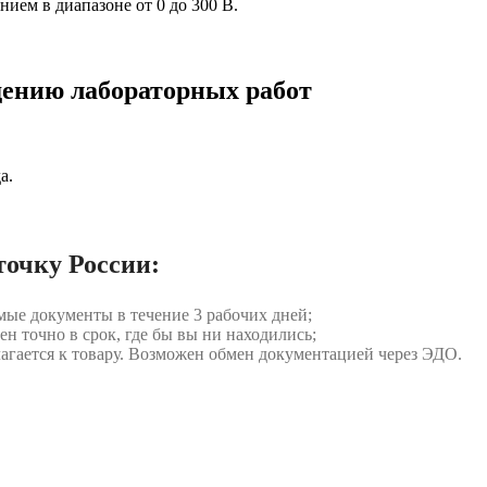
ием в диапазоне от 0 до 300 В.
дению лабораторных работ
а.
точку России:
мые документы в течение 3 рабочих дней;
ен точно в срок, где бы вы ни находились;
илагается к товару. Возможен обмен документацией через ЭДО.