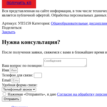
Комплект
ПОЛУЧИТЬ КП
учебно-
лабораторного
Вся представленная на сайте информация, в том числе техниче
оборудования
является публичной офертой. Обработка персональных данных
"Определение
удельного
Артикул:
УП5159
Категория:
Общеобразовательные дисципли
заряда
Поделиться:
электрона
Закрыть
методом
магнетрона"
Нужна консультация?
После получения заявки, свяжемся с вами в ближайшее время и
Ваш вопрос по позиции:
Имя
Телефон для связи:
Email
Удобная форма связи:
Нажимая «Отправить», я даю
Согласие на обработку перс
Отправить