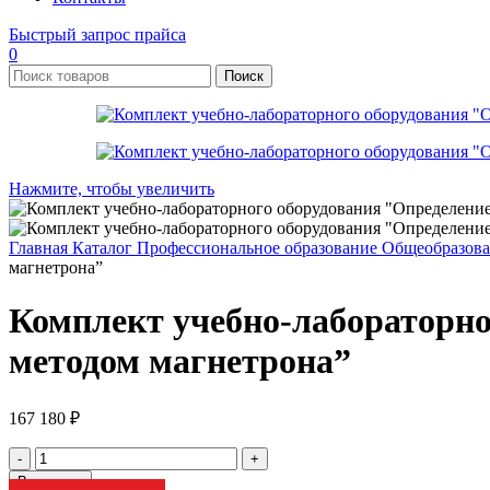
Быстрый запрос прайса
0
Поиск
Нажмите, чтобы увеличить
Главная
Каталог
Профессиональное образование
Общеобразов
магнетрона”
Комплект учебно-лабораторно
методом магнетрона”
167 180
₽
Количество
товара
В корзину