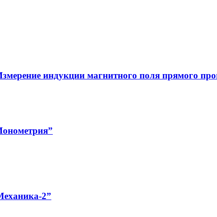
Измерение индукции магнитного поля прямого про
Ионометрия”
Механика-2”