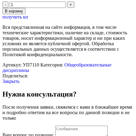
Количество
товара
В корзину
Комплект
получить кп
учебно-
лабораторного
Вся представленная на сайте информация, в том числе
оборудования
технические характеристики, наличие на складе, стоимость
"Электричество
товаров, носит информационный характер и ни при каких
и
условиях не является публичной офертой. Обработка
магнетизм-1"
персональных данных осуществляется в соответствии с
Политикой конфиденциальности.
Артикул:
УП7110
Категория:
Общеобразовательные
дисциплины
Поделиться:
Закрыть
Нужна консультация?
После получения заявки, свяжемся с вами в ближайшее время
и подробно ответим на все вопросы по данной позиции и не
только
Ваш вопрос по позиции: