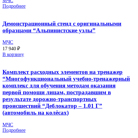
МЧС
Подробнее
Демонстрационный стенд с оригинальными
образцами “Альпинистские узлы”
МЧС
17 940
₽
В корзину
Комплект расходных элементов на тренажер
“Многофункциональный учебно-тренажерный
комплекс для обучения методам оказания
первой помощи лицам, пострадавшим в
результате дорожно-транспортных
происшествий “Деблокатор – 1.01 Г”
(автомобиль на колёсах)
МЧС
Подробнее