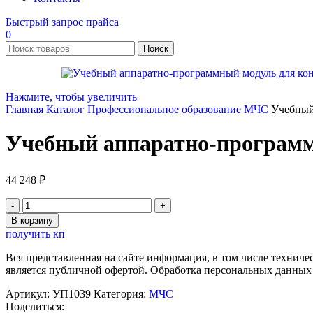
Быстрый запрос прайса
0
Поиск
Нажмите, чтобы увеличить
Главная
Каталог
Профессиональное образование
МЧС
Учебный
Учебный аппаратно-программ
44 248
₽
Количество
товара
В корзину
Учебный
получить кп
аппаратно-
программный
Вся представленная на сайте информация, в том числе техниче
модуль
является публичной офертой. Обработка персональных данных
для
контроля
Артикул:
УП1039
Категория:
МЧС
уровня
Поделиться: