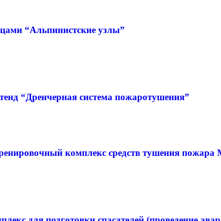
зцами “Альпинистские узлы”
тенд “Дренчерная система пожаротушения”
нировочный комплекс средств тушения пожара МК
екс для подготовки спасателей (проведение авар