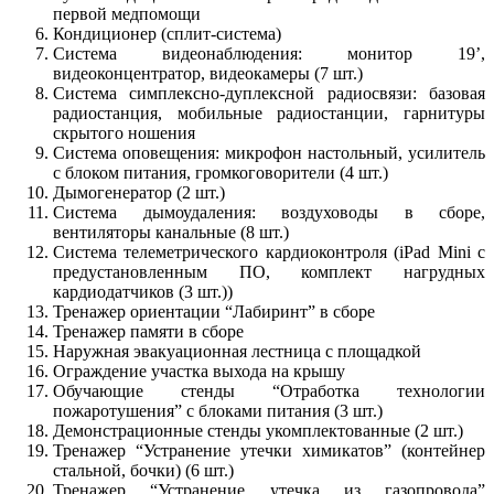
первой медпомощи
Кондиционер (сплит-система)
Система видеонаблюдения: монитор 19’,
видеоконцентратор, видеокамеры (7 шт.)
Система симплексно-дуплексной радиосвязи: базовая
радиостанция, мобильные радиостанции, гарнитуры
скрытого ношения
Система оповещения: микрофон настольный, усилитель
с блоком питания, громкоговорители (4 шт.)
Дымогенератор (2 шт.)
Система дымоудаления: воздуховоды в сборе,
вентиляторы канальные (8 шт.)
Система телеметрического кардиоконтроля (iPad Mini c
предустановленным ПО, комплект нагрудных
кардиодатчиков (3 шт.))
Тренажер ориентации “Лабиринт” в сборе
Тренажер памяти в сборе
Наружная эвакуационная лестница с площадкой
Ограждение участка выхода на крышу
Обучающие стенды “Отработка технологии
пожаротушения” с блоками питания (3 шт.)
Демонстрационные стенды укомплектованные (2 шт.)
Тренажер “Устранение утечки химикатов” (контейнер
стальной, бочки) (6 шт.)
Тренажер “Устранение утечка из газопровода”