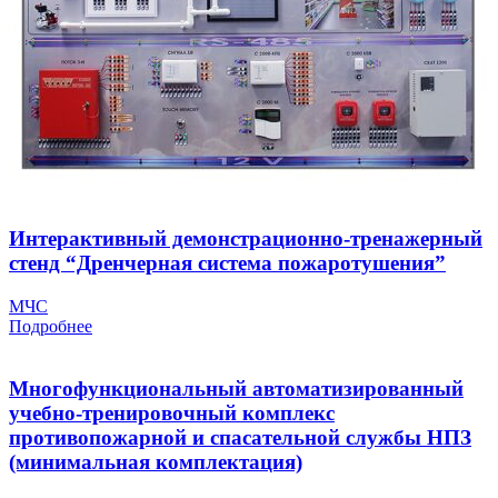
Интерактивный демонстрационно-тренажерный
стенд “Дренчерная система пожаротушения”
МЧС
Подробнее
Многофункциональный автоматизированный
учебно-тренировочный комплекс
противопожарной и спасательной службы НПЗ
(минимальная комплектация)