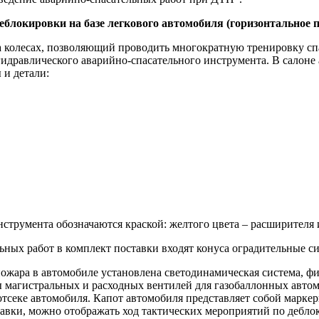
блокировки на базе легкового автомобиля (горизонтальное 
а колесах, позволяющий проводить многократную тренировку сп
гидравлического аварийно-спасательного инструмента. В салон
 и детали:
румента обозначаются краской: желтого цвета – расширителя и о
ных работ в комплект поставки входят конуса оградительные си
ожара в автомобиле установлена светодинамическая система, ф
 магистральных и расходных вентилей для газобаллонных автом
тсеке автомобиля. Капот автомобиля представляет собой марке
авки, можно отображать ход тактических мероприятий по дебло