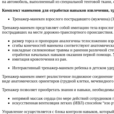
на автомобиль, выполненный из специальной тентовой ткани, 
Комплект манекенов для отработки навыков извлечения, 
Тренажер-манекен взрослого пострадавшего (мужчина) (3 
Тренажер-манекен представляет собой имитацию тела взрослог
пострадавших на месте дорожно-транспортного происшествия.
размер торса и пропорции аналогичны телосложению взросл
сгибы конечностей манекена соответствуют анатомически
накладные силиконовые травмы и ранения различной степ
отработки начальных навыков оказания первой помощи. 
имитация кровотечения из ран.
Интерактивный тренажер-манекен ребенка в детском уд
Тренажер-манекен имеет реалистичное подвижное соединение 
виде анатомических ориентиров (грудной клетки, мечевидного
Тренажер позволяет приобретать знания и навыки, необходим
непрямой массаж сердца (по мере действий сотрудников 
искусственная вентиляция легких (ИВЛ) способом “изо рт
Управление осуществляется с блока контроля навыков, которы