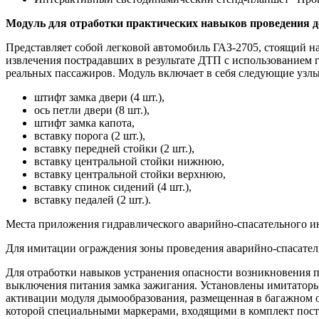
Модуль для отработки практических навыков проведения де
Представляет собой легковой автомобиль ГАЗ-2705, стоящий н
извлечения пострадавших в результате ДТП с использованием 
реальных пассажиров. Модуль включает в себя следующие узлы
штифт замка двери (4 шт.),
ось петли двери (8 шт.),
штифт замка капота,
вставку порога (2 шт.),
вставку передней стойки (2 шт.),
вставку центральной стойки нижнюю,
вставку центральной стойки верхнюю,
вставку спинок сидений (4 шт.),
вставку педалей (2 шт.).
Места приложения гидравлического аварийно-спасательного инст
Для имитации ограждения зоны проведения аварийно-спасатель
Для отработки навыков устранения опасности возникновения п
выключения питания замка зажигания. Установлены имитаторы
активации модуля дымообразования, размещенная в багажном о
которой специальными маркерами, входящими в комплект пост