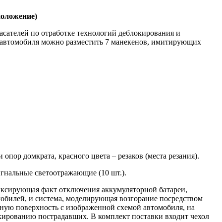
положение)
асателей по отработке технологий деблокирования и
е автомобиля можно разместить 7 манекенов, имитирующих
пор домкрата, красного цвета – резаков (места резания).
гнальные светоотражающие (10 шт.).
иксирующая факт отключения аккумуляторной батареи,
обилей, и система, моделирующая возгорание посредством
рную поверхность с изображенной схемой автомобиля, на
кированию пострадавших. В комплект поставки входит чехол