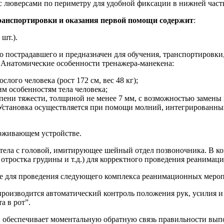
с люверсами по периметру для удобной фиксации в нижней част
транспортировки и оказания первой помощи
содержит
:
шт.).
о пострадавшего и предназначен для обучения, транспортировки
 Анатомические особенности тренажера-манекена:
ого человека (рост 172 см, вес 48 кг);
м особенностям тела человека;
ени тяжести, толщиной не менее 7 мм, с возможностью замены 
Установка осуществляется при помощи молний, интегрированных
ерживающем устройстве.
тела с головой, имитирующее шейный отдел позвоночника. В ко
 отростка грудины и т.д.) для корректного проведения реанима
ые для проведения следующего комплекса реанимационных меро
производится автоматический контроль положения рук, усилия и
а в рот”.
й обеспечивает моментальную обратную связь правильности вып