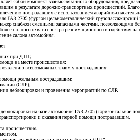
яет собой комплект взаимосвязанного оборудования, предназн
вшим в результате дорожно-транспортных происшествий. Благо
звлечению пострадавших с использованием аварийно-спасательн
иля ГАЗ-2705 (фургон цельнометаллический грузопассажирский н
нажер снабжен сменными запасными частями, позволяющими без 
более полного охвата спектра реанимационного воздействия на
ление салона автомобиля.
ет:
вших при ДТП;
омощи на месте происшествия;
проявлению всевозможных травм у пострадавших;
й помощи реальным пострадавшим;
имации (СЛР);
ении деблокировки и проведения мероприятий по СЛР.
деблокировки на базе автомобиля ГАЗ-2705 (горизонтальное по
 транспортировки и оказания первой помощи пострадавшим.
та происшествия.
ументом.
едение аварийно-спасательных работ при ДТП”.