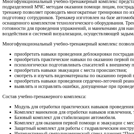
Многофункциональный учебно-тренажерный комплекс представл
подразделений МЧС методам оказания помощи лицам, пострада
тренажер позволяет проводить многократные тренировки по и
подготовку сотрудников. Тренажер изготовлен на базе автомоб
оснащенного комплектом технологического оборудования. Тре
готовности для проведения упражнений, и манекенами для наи
воздействия и системой визуализации, осуществляющей задым
Многофункциональный учебно-тренажерный комплекс позволя
приобретать навыки проведения деблокировки пострада
приобретать практические навыки по оказанию первой п
психологически подготавливать спасателей к внешнему 
приобретать навыки эвакуации с места происшествия;
смотреть и изучать видеоматериалы по оказанию перво
приобретать навыки проведения сердечно-легочной реан
выявлять и исправлять ошибки, допущенные при провед
Состав учебно-тренажерного комплекса:
Модуль для отработки практических навыков проведения 
Комплект манекенов для отработки навыков извлечения,
Базовый комплект для стабилизации автомобиля.
Комплект для оказания первой помощи и эвакуации с мес
Защитный комплект для работы с гидравлическим инстр
Интерактивный светодинамический стенд-планшет “Пров