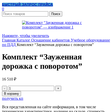
БЫСТРЫЙ ЗАПРОС ПРАЙСА
0
Поиск
Нажмите, чтобы увеличить
Главная
Каталог
Оснащение кабинетов
Учебное оборудование
по ПДД
Комплект “Зауженная дорожка с поворотом”
Комплект “Зауженная
дорожка с поворотом”
16 510
₽
Количество
товара
В корзину
Комплект
получить кп
"Зауженная
дорожка
Вся представленная на сайте информация, в том числе
с
технические характеристики, наличие на складе, стоимость