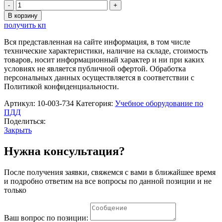
Количество
товара
В корзину
Игровой
получить кп
набор
с
Вся представленная на сайте информация, в том числе
комплектом
технические характеристики, наличие на складе, стоимость
тематических
товаров, носит информационный характер и ни при каких
картинок
условиях не является публичной офертой. Обработка
для
персональных данных осуществляется в соответствии с
изучения
Политикой конфиденциальности.
ПДД
ZILUO
Артикул:
10-003-734
Категория:
Учебное оборудование по
ПДД
Поделиться:
Закрыть
Нужна консультация?
После получения заявки, свяжемся с вами в ближайшее время
и подробно ответим на все вопросы по данной позиции и не
только
Ваш вопрос по позиции: