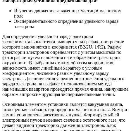
Лабораторная установка предназначена для:
Изучения движения заряженных частиц в магнитном
поле
Экспериментального определения удельного заряда
электрона
Для определения удельного заряда электрона
экспериментальные точки выводятся на график, построение
которого выполняется в координатах (B2/2U, 1/R2). Радиус
траектории электронов определяется с учетом масштаба по
фотографии путем наложения на изображение траектории
окружности. В выбранных таким образом координатах
зависимость имеет линейный характер с угловым
коэффициентом, численно равным удельному заряду
электрона. Для получения усредненного значения удельного
заряда электрона на графике с использованием метода
наименьших квадратов проводится прямая линия, наилучшим
образом аппроксимирующая экспериментальные точки.
Основным элементом установки является вакуумная лампа,
помещенная в область однородного магнитного поля. Внутри
лампы установлена электронная пушка. Формируемый ей
электронный пучок вызывает свечение остаточного газа, что
делает видимой траекторию движения электронов. Блок
питания позволяет изменять как напряжение на электродах