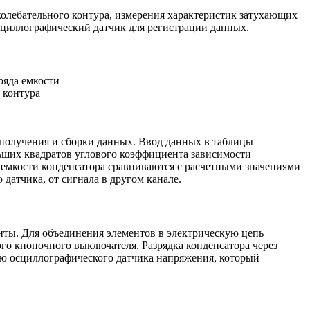
колебательного контура, измерения характеристик затухающих
сциллографический датчик для регистрации данных.
ряда емкости
 контура
 получения и сборки данных. Ввод данных в таблицы
ьших квадратов углового коэффициента зависимости
 емкости конденсатора сравниваются с расчетными значениями
датчика, от сигнала в другом канале.
нты. Для объединения элементов в электрическую цепь
го кнопочного выключателя. Разрядка конденсатора через
ю осциллографического датчика напряжения, который