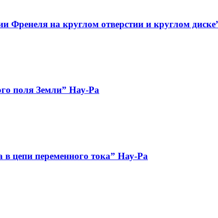
и Френеля на круглом отверстии и круглом диске
го поля Земли” Нау-Ра
 в цепи переменного тока” Нау-Ра