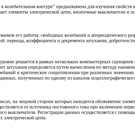
в колебательном контуре” предназначена для изучения свойств 
чает элементы электрической цепи, кнопочные выключатели и о
ежимов его работы: свободных колебаний и апериодического раз
й: периода, коэффициента и декремента затухания, добротности
 уровне решается в рамках нескольких компьютерных сценариев
нт затухания определяется путем вычисления по методу наимен
лебаний и критические сопротивления при различных значениях
 данных, полученных по одному из каналов осциллографического 
сах, на лицевой стороне которых находится обозначение элеме
ествляется от источника постоянного тока при включении перво
ого выключателя. Регистрация данных осуществляется с помощь
х электрической цепи.