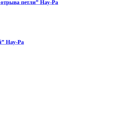
 отрыва петли” Нау-Ра
й” Нау-Ра