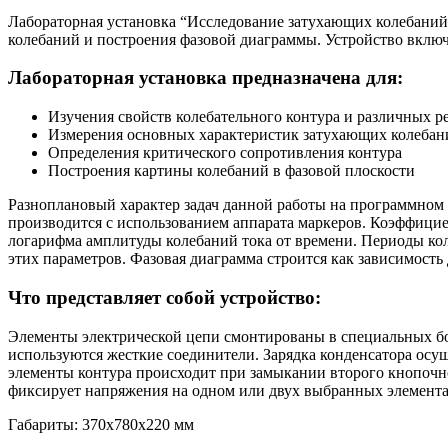
Лабораторная установка “Исследование затухающих колебаний 
колебаний и построения фазовой диаграммы. Устройство вклю
Лабораторная установка предназначена для:
Изучения свойств колебательного контура и различных р
Измерения основных характеристик затухающих колебани
Определения критического сопротивления контура
Построения картины колебаний в фазовой плоскости
Разноплановый характер задач данной работы на программном
производится с использованием аппарата маркеров. Коэффицие
логарифма амплитуды колебаний тока от времени. Периоды ко
этих параметров. Фазовая диаграмма строится как зависимость
Что представляет собой устройство:
Элементы электрической цепи смонтированы в специальных бок
используются жесткие соединители. Зарядка конденсатора осущ
элементы контура происходит при замыкании второго кнопочн
фиксирует напряжения на одном или двух выбранных элемента
Габариты: 370х780х220 мм