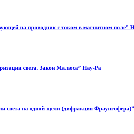
вующей на проводник с током в магнитном поле” 
ризации света. Закон Малюса” Нау-Ра
и света на одной щели (дифракция Фраунгофера)”