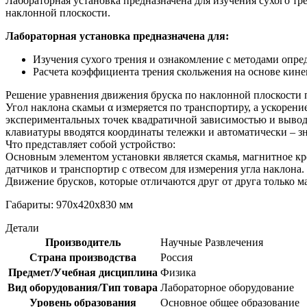
Лабораторная установка предназначена для изучения сухого тр
наклонной плоскости.
Лабораторная установка предназначена для:
Изучения сухого трения и ознакомление с методами опр
Расчета коэффициента трения скольжения на основе кин
Решение уравнения движения бруска по наклонной плоскости пр
Угол наклона скамьи α измеряется по транспортиру, а ускорен
экспериментальных точек квадратичной зависимостью и вывода
клавиатуры вводятся координаты тележки и автоматически – 
Что представляет собой устройство:
Основным элементом установки является скамья, магнитное кр
датчиков и транспортир с отвесом для измерения угла наклона.
Движение брусков, которые отличаются друг от друга только 
Габариты: 970х420х830 мм
Детали
Производитель
Научные Развлечения
Страна производства
Россия
Предмет/Учебная дисциплина
Физика
Вид оборудования/Тип товара
Лабораторное оборудование
Уровень образования
Основное общее образование