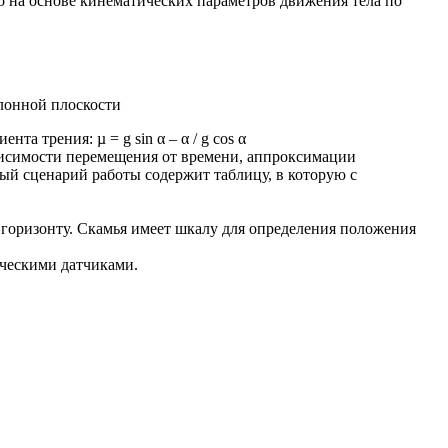
го на основе кинематических параметров движения тела по
лонной плоскости
 трения: µ = g sin α – α / g cos α
зависимости перемещения от времени, аппроксимации
ый сценарий работы содержит таблицу, в которую с
 горизонту. Скамья имеет шкалу для определения положения
ическими датчиками.