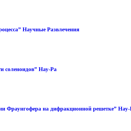
роцесса” Научные Развлечения
и соленоидов” Нау-Ра
ии Фраунгофера на дифракционной решетке” Нау-