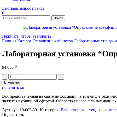
Быстрый запрос прайса
0
Поиск
Нажмите, чтобы увеличить
Главная
Каталог
Оснащение кабинетов
Лабораторные стенды 
Лабораторная установка “Опр
94 050
₽
Количество
товара
В корзину
Лабораторная
получить кп
установка
"Определение
Вся представленная на сайте информация, в том числе техниче
коэффициента
является публичной офертой. Обработка персональных данных
трения
скольжения"
Артикул:
10-002-391
Категория:
Лабораторные стенды и компл
Нау-
Поделиться: