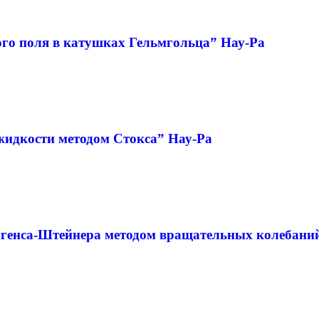
ого поля в катушках Гельмгольца” Нау-Ра
жидкости методом Стокса” Нау-Ра
генса-Штейнера методом вращательных колебани