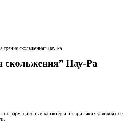
а трения скольжения” Нау-Ра
я скольжения” Нау-Ра
сит информационный характер и ни при каких условиях не
ти.