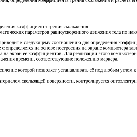
ения, определения коэффициента трения скольжения и расчета е
еделения коэффициента трения скольжения
ематических параметров равноускоренного движения тела по нак
иводит к следующему соотношению для определения коэффициента
ие α определяется на основе построения на экране компьютера 
 на экран ее коэффициентов. Для реализации этого компьютерн
значения времени, соответствующие положению маркера.
епление которой позволяет устанавливать её под любым углом к
материалом скользящей поверхности, контролируется оптоэлектр