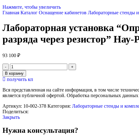
Нажмите, чтобы увеличить
Главная
Каталог
Оснащение кабинетов
Лабораторные стенды 
Лабораторная установка “Опр
разряда через резистор” Нау-
93 100
₽
Количество
товара
В корзину
Лабораторная
получить кп
установка
"Определение
Вся представленная на сайте информация, в том числе техниче
емкости
является публичной офертой. Обработка персональных данных
конденсатора
по
Артикул:
10-002-378
Категория:
Лабораторные стенды и компл
осциллограмме
Поделиться:
его
Закрыть
разряда
через
Нужна консультация?
резистор"
Нау-