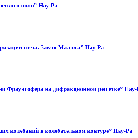
ческого поля” Нау-Ра
ризации света. Закон Малюса” Нау-Ра
ии Фраунгофера на дифракционной решетке” Нау-
их колебаний в колебательном контуре” Нау-Ра