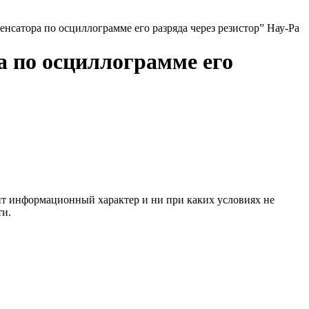
нсатора по осциллограмме его разряда через резистор” Нау-Ра
а по осциллограмме его
сит информационный характер и ни при каких условиях не
ти.