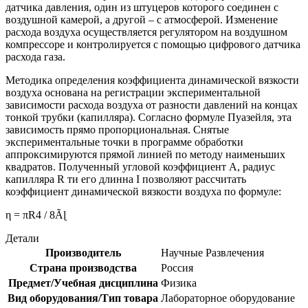
датчика давления, один из штуцеров которого соединен с
воздушной камерой, а другой – с атмосферой. Изменение
расхода воздуха осуществляется регулятором на воздушном
компрессоре и контролируется с помощью цифрового датчика
расхода газа.
Методика определения коэффициента динамической вязкости
воздуха основана на регистрации экспериментальной
зависимости расхода воздуха от разности давлений на концах
тонкой трубки (капилляра). Согласно формуле Пуазейля, эта
зависимость прямо пропорциональная. Снятые
экспериментальные точки в программе обработки
аппроксимируются прямой линией по методу наименьших
квадратов. Полученный угловой коэффициент A, радиус
капилляра R ти его длинна I позволяют рассчитать
коэффициент динамической вязкости воздуха по формуле:
η = πR4 / 8Ãɭ
Детали
Производитель
Научные Развлечения
Страна производства
Россия
Предмет/Учебная дисциплина
Физика
Вид оборудования/Тип товара
Лабораторное оборудование