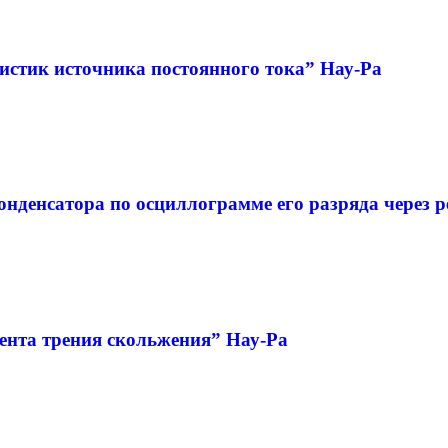
истик источника постоянного тока” Нау-Ра
нденсатора по осциллограмме его разряда через р
ента трения скольжения” Нау-Ра