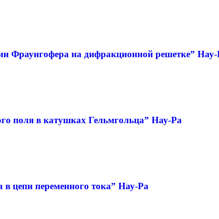
ии Фраунгофера на дифракционной решетке” Нау-
ого поля в катушках Гельмгольца” Нау-Ра
 в цепи переменного тока” Нау-Ра