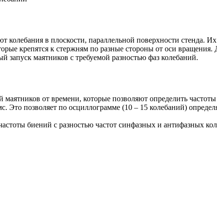
т колебания в плоскости, параллельной поверхности стенда. Их
орые крепятся к стержням по разные стороны от оси вращения.
й запуск маятников с требуемой разностью фаз колебаний.
й маятников от времени, которые позволяют определить частоты
 Это позволяет по осциллограмме (10 – 15 колебаний) определят
частоты биений с разностью частот синфазных и антифазных коле