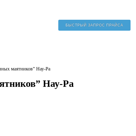
БЫСТРЫЙ ЗАПРОС ПРАЙСА
нных маятников” Нау-Ра
аятников” Нау-Ра