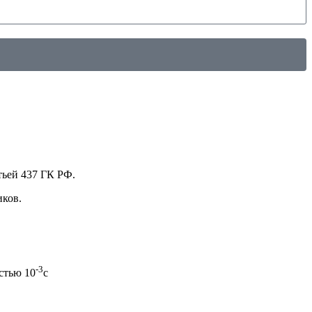
тьей 437 ГК РФ.
иков.
-3
стью 10
с