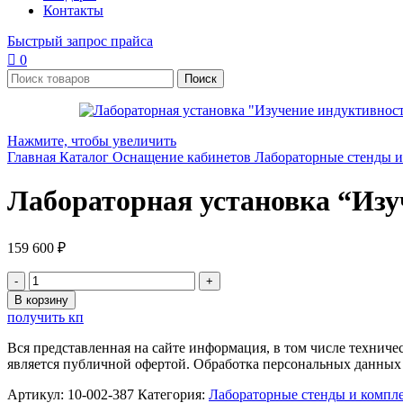
Контакты
Быстрый запрос прайса
0
Поиск
Нажмите, чтобы увеличить
Главная
Каталог
Оснащение кабинетов
Лабораторные стенды 
Лабораторная установка “Изу
159 600
₽
Количество
товара
В корзину
Лабораторная
получить кп
установка
"Изучение
Вся представленная на сайте информация, в том числе техниче
индуктивности
является публичной офертой. Обработка персональных данных
соленоидов"
Нау-
Артикул:
10-002-387
Категория:
Лабораторные стенды и компл