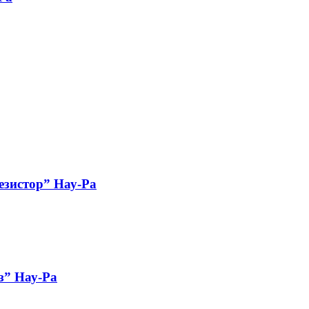
езистор” Нау-Ра
з” Нау-Ра