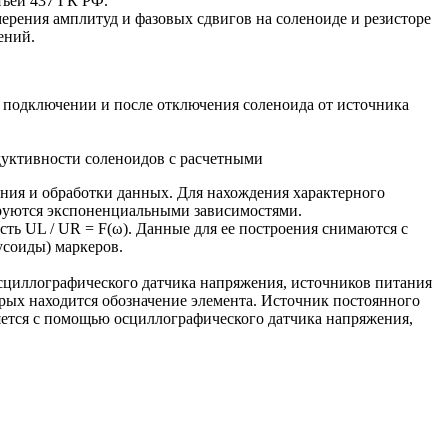
тьей 437 ГК РФ.
мерения амплитуд и фазовых сдвигов на соленоиде и резисторе
ений.
и подключении и после отключения соленоида от источника
дуктивности соленоидов с расчетными
ния и обработки данных. Для нахождения характерного
ируются экспоненциальными зависимостями.
ть UL / UR = F(ω). Данные для ее построения снимаются с
усоиды) маркеров.
 осциллографического датчика напряжения, источников питания
рых находится обозначение элемента. Источник постоянного
яется с помощью осциллографического датчика напряжения,