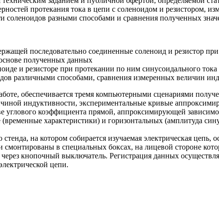
я техническим заданием и публичной офертой, определяемой ста
рностей протекания тока в цепи с соленоидом и резистором, из
ти соленоидов разными способами и сравнения полученных знач
держащей последовательно соединенные соленоид и резистор пр
 основе полученных данных
оиде и резисторе при протекании по ним синусоидального тока
идов различными способами, сравнения измеренных величин ин
аботе, обеспечивается тремя компьютерными сценариями получе
еличиной индуктивности, экспериментальные кривые аппроксим
ве углового коэффициента прямой, аппроксимирующей зависимос
е (временные характеристики) и горизонтальных (амплитуда син
о стенда, на котором собирается изучаемая электрическая цепь,
и смонтированы в специальных боксах, на лицевой стороне кото
и через кнопочный выключатель. Регистрация данных осуществл
электрической цепи.