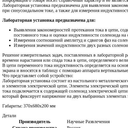
Информация о товаре носит справочный характер и не являетс
Лабораторная установка предназначена для выявления закономе
при синусоидальном токе, а также для измерения индуктивнос
Лабораторная установка предназначена для:
Выявления закономерностей протекания тока в цепи, со
постоянного тока и оценки индуктивности соленоида на
Измерения соотношений амплитуд и сдвигов фаз на солен
Измерения значений индуктивности двух разных солено
Решение измерительных задач, поставленных в лабораторной р
времени нарастания или спада тока в цепи, определяемого в
В цепи переменного тока индуктивность определяется на осно
экрана и вносятся в таблицу с помощью аппарата вертикальны
Что представляет собой устройство:
Лабораторная установка состоит из настольного металлическог
и элементов электрической цепи. Элементы электрической цеп
тока подключается к содержащей соленоид электрической цеп
который фиксирует напряжение на двух выбранных элементах 
Габариты: 370х680х200 мм
Детали
Производитель
Научные Развлечения
Страна производства
Россия