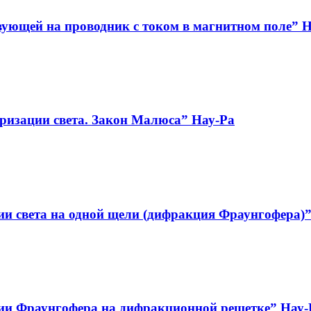
вующей на проводник с током в магнитном поле” 
ризации света. Закон Малюса” Нау-Ра
и света на одной щели (дифракция Фраунгофера)”
ии Фраунгофера на дифракционной решетке” Нау-