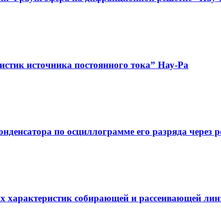
истик источника постоянного тока” Нау-Ра
нденсатора по осциллограмме его разряда через р
их характеристик собирающей и рассеивающей лин