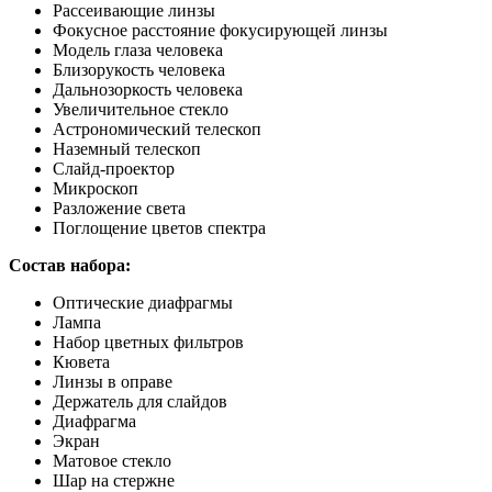
Рассеивающие линзы
Фокусное расстояние фокусирующей линзы
Модель глаза человека
Близорукость человека
Дальнозоркость человека
Увеличительное стекло
Астрономический телескоп
Наземный телескоп
Слайд-проектор
Микроскоп
Разложение света
Поглощение цветов спектра
Состав набора:
Оптические диафрагмы
Лампа
Набор цветных фильтров
Кювета
Линзы в оправе
Держатель для слайдов
Диафрагма
Экран
Матовое стекло
Шар на стержне