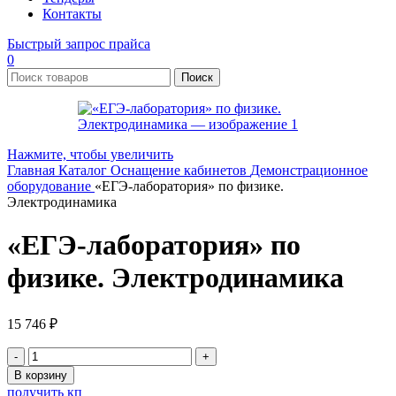
Контакты
Быстрый запрос прайса
0
Поиск
Нажмите, чтобы увеличить
Главная
Каталог
Оснащение кабинетов
Демонстрационное
оборудование
«ЕГЭ-лаборатория» по физике.
Электродинамика
«ЕГЭ-лаборатория» по
физике. Электродинамика
15 746
₽
Количество
товара
В корзину
«ЕГЭ-
получить кп